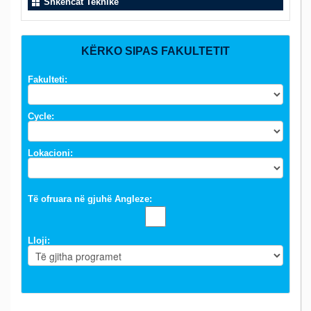
Shkencat Teknike
KËRKO SIPAS FAKULTETIT
Fakulteti:
Cycle:
Lokacioni:
Të ofruara në gjuhë Angleze:
Lloji: