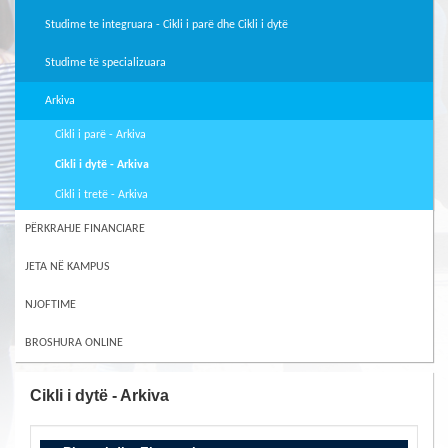
Studime te integruara - Cikli i parë dhe Cikli i dytë
Studime të specializuara
Arkiva
Cikli i parë - Arkiva
Cikli i dytë - Arkiva
Cikli i tretë - Arkiva
PËRKRAHJE FINANCIARE
JETA NË KAMPUS
NJOFTIME
BROSHURA ONLINE
Cikli i dytë - Arkiva