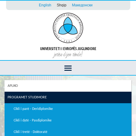
English
Shqip
Македонски
UNIVERSITETI I EVROPËS JUGLINDORE
jetëso dijen tënde!
APLIKO
PROGRAMET STUDIMORE
Cikli i parë - Deridiplomike
Cikli i dytë - Pasdiplomike
Cikli i tretë - Doktoratë