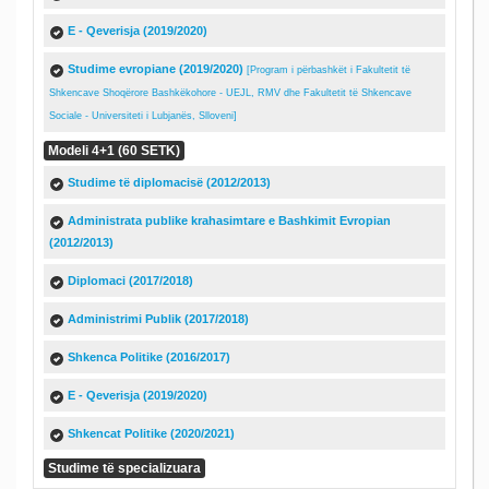
E - Qeverisja (2019/2020)
Studime evropiane (2019/2020)
[Program i përbashkët i Fakultetit të
Shkencave Shoqërore Bashkëkohore - UEJL, RMV dhe Fakultetit të Shkencave
Sociale - Universiteti i Lubjanës, Slloveni]
Modeli 4+1 (60 SETK)
Studime të diplomacisë (2012/2013)
Administrata publike krahasimtare e Bashkimit Evropian
(2012/2013)
Diplomaci (2017/2018)
Administrimi Publik (2017/2018)
Shkenca Politike (2016/2017)
E - Qeverisja (2019/2020)
Shkencat Politike (2020/2021)
Studime të specializuara