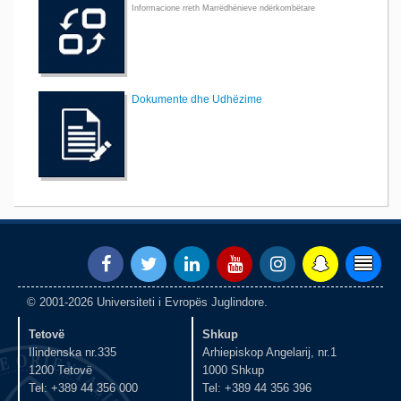
Informacione rreth Marrëdhënieve ndërkombëtare
Dokumente dhe Udhëzime
© 2001-2026 Universiteti i Evropës Juglindore.
Tetovë
Shkup
Ilindenska nr.335
Arhiepiskop Angelarij, nr.1
1200 Tetovë
1000 Shkup
Tel: +389 44 356 000
Tel: +389 44 356 396