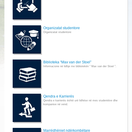
Organizatat studentore
Organizatat studentore
Biblioteka “Max van der Stoel”
Informacione në lidhje me bibliotekën " Max van der Stoel ".
Qendra e Karrierës
Qendra e karrierës është urë lidhëse në mes studentëve dhe
kompanive në vend.
Marrëdhëniet ndërkombëtare