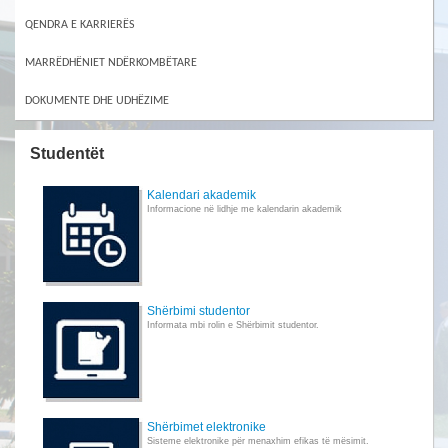
QENDRA E KARRIERËS
MARRËDHËNIET NDËRKOMBËTARE
DOKUMENTE DHE UDHËZIME
Studentët
Kalendari akademik
Informacione në lidhje me kalendarin akademik
Shërbimi studentor
Informata mbi rolin e Shërbimit studentor.
Shërbimet elektronike
Sisteme elektronike për menaxhim efikas të mësimit.