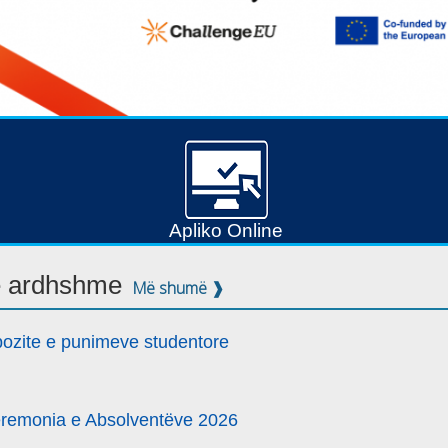
Apliko Online
 e ardhshme
Më shumë ❱
ozite e punimeve studentore
remonia e Absolventëve 2026