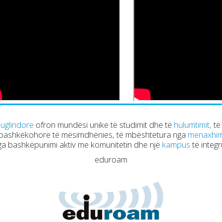
Juglindore
ofron mundësi unike të studimit dhe të
hulumtimit,
të
 bashkëkohore të mësimdhënies, të mbështetura nga
menaxhimi 
ga bashkëpunimi aktiv me komunitetin dhe një
kampus
të integ
eduroam