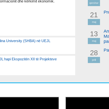
formacionit dhe kërkimit ekonomik.
qershor
Pr
21
maj
An
13
Ma
olina University (SHBA) në UEJL
pa
maj
Pa
28
L hapi Ekspozitën XII të Projekteve
prill