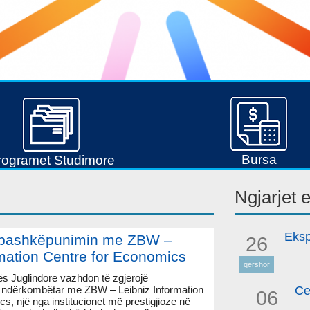
Bursa
rogramet Studimore
Ngjarjet
Eksp
 bashkëpunimin me ZBW –
26
rmation Centre for Economics
qershor
pës Juglindore vazhdon të zgjerojë
j ndërkombëtar me ZBW – Leibniz Information
Ce
06
s, një nga institucionet më prestigjioze në