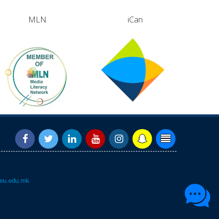
MLN
iCan
eu.edu.mk