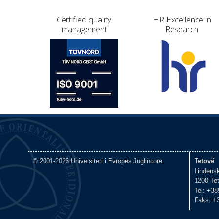
Certified quality
HR Excellence in
management
Research
© 2001-2026 Universiteti i Evropës Juglindore.
Tetovë
Ilindens
1200 Te
Tel: +38
Faks: +