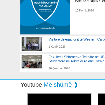
botë në fushën e in
10 Korrik 2026
Vizita e delegacionit të Western Car
1 Korrik 2026
Fakulteti i Shkencave Teknike në UEJ
Studentore në Arkitekturë dhe Dizajn
26 Qershor 2026
Youtube
Më shumë ❱