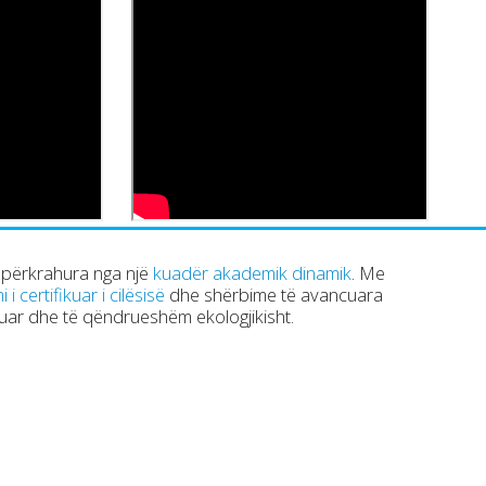
 përkrahura nga një
kuadër akademik dinamik
. Me
i certifikuar i cilësisë
dhe shërbime të avancuara
ruar dhe të qëndrueshëm ekologjikisht.