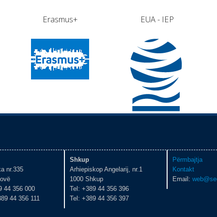
Erasmus+
EUA - IEP
Shkup
Përmbajtja
ka nr.335
Arhiepiskop Angelarij, nr.1
Kontakt
tovë
1000 Shkup
Email:
web@se
9 44 356 000
Tel: +389 44 356 396
389 44 356 111
Tel: +389 44 356 397