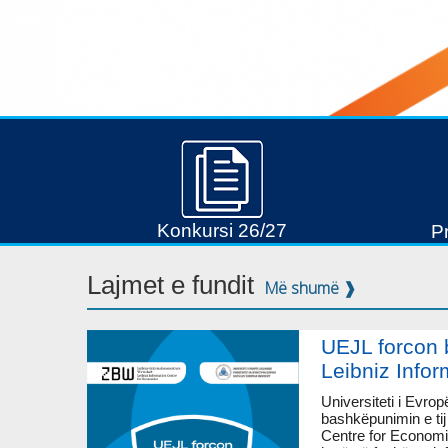
Konkursi 26/27
P
Lajmet e fundit
Më shumë ❱
UEJL forcon
Leibniz Info
Universiteti i Evro
bashkëpunimin e ti
Centre for Economic