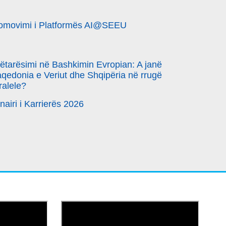
omovimi i Platformës AI@SEEU
ëtarësimi në Bashkimin Evropian: A janë
qedonia e Veriut dhe Shqipëria në rrugë
ralele?
nairi i Karrierës 2026