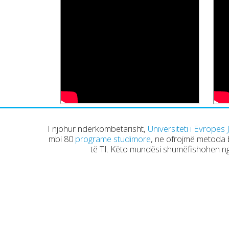
I njohur ndërkombëtarisht,
Universiteti i Evropës 
mbi 80
programe studimore
, ne ofrojmë metoda
të TI. Këto mundësi shumëfishohen n