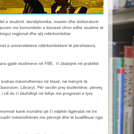
let e studimit: deridiplomike, master dhe doktoraturë.
unim me komunitetin e biznesit ofron edhe studime të
tregut regjional dhe atij ndërkombëtar.
amet e universiteteve ndërkombëtare të përshtatura,
uara gjatë studimeve në FBE, t’i zbatojnë në praktikë
ku krahas mësimdhënies në klasë, në mënyrë të
assroom, Library
). Për secilin prej studentëve, përveç
 cili do t’i këshillojë në lidhje me progresin e tyre
onomisë kanë mundësi që t’i ndjekin ligjëratat në tre
kuadri mësimdhënës me përvojë dhe të kualifikuar nga