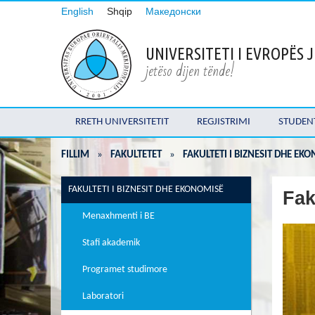
English
Shqip
Македонски
UNIVERSITETI I EVROPËS
jetëso dijen tënde!
RRETH UNIVERSITETIT
REGJISTRIMI
STUDEN
FILLIM
»
FAKULTETET
»
FAKULTETI I BIZNESIT DHE EK
FAKULTETI I BIZNESIT DHE EKONOMISË
Fak
Menaxhmenti i BE
Stafi akademik
Programet studimore
Laboratori