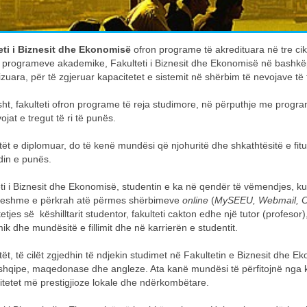
ti i
Biznesit dhe Ekonomisë
ofron programe të akredituara në tre cik
 programeve akademike, Fakulteti i Biznesit dhe Ekonomisë në bashkëp
izuara, për të zgjeruar kapacitetet e sistemit në shërbim të nevojave të 
sht, fakulteti ofron programe të reja studimore, në përputhje me progr
ojat e tregut të ri të punës.
ët e diplomuar, do të kenë mundësi që njohuritë dhe shkathtësitë e fit
din e punës.
ti i Biznesit dhe Ekonomisë, studentin e ka në qendër të vëmendjes, 
eshme e përkrah atë përmes shërbimeve
online
(
MySEEU, Webmail, Cl
tjes së këshilltarit studentor, fakulteti cakton edhe një tutor (profesor), i
k dhe mundësitë e fillimit dhe në karrierën e studentit.
ët, të cilët zgjedhin të ndjekin studimet në Fakultetin e Biznesit dhe Ek
 shqipe, maqedonase dhe angleze. Ata kanë mundësi të përfitojnë nga 
itetet më prestigjioze lokale dhe ndërkombëtare.