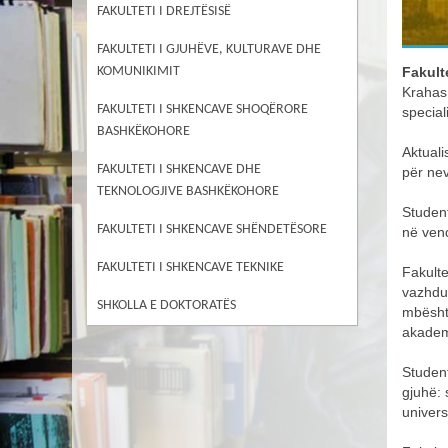
FAKULTETI I DREJTËSISË
FAKULTETI I GJUHËVE, KULTURAVE DHE
Fakulte
KOMUNIKIMIT
Krahas
FAKULTETI I SHKENCAVE SHOQËRORE
special
BASHKËKOHORE
Aktuali
FAKULTETI I SHKENCAVE DHE
për nev
TEKNOLOGJIVE BASHKËKOHORE
Student
FAKULTETI I SHKENCAVE SHËNDETËSORE
në ven
FAKULTETI I SHKENCAVE TEKNIKE
Fakulte
vazhdu
SHKOLLA E DOKTORATËS
mbështe
akademi
Student
gjuhë:
univers