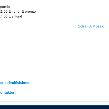
i punës
21:00 E hënë- E premte
14:00 E shtunë
Sofra - A Mosaic
et e rëndësishme
ontaktoni
logu i bibliotekës
ne databaza
van der Stoel - Biblioteka
ersiteti i Evropës Juglindore