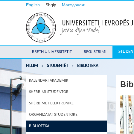
English
Shqip
Македонски
UNIVERSITETI I EVROPËS
jetëso dijen tënde!
RRETH UNIVERSITETIT
REGJISTRIMI
STUDEN
FILLIM
»
STUDENTËT
»
BIBLIOTEKA
KALENDARI AKADEMIK
Bib
SHËRBIMI STUDENTOR
SHËRBIMET ELEKTRONIKE
ORGANIZATAT STUDENTORE
BIBLIOTEKA