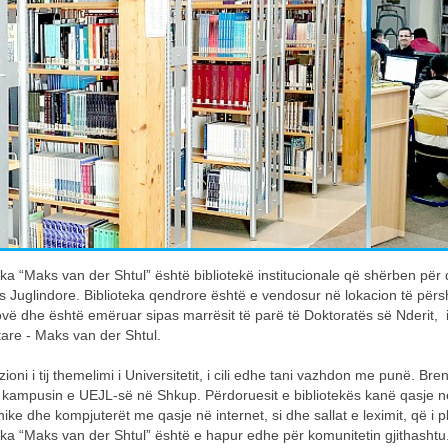
eka “Maks van der Shtul” është bibliotekë institucionale që shërben për
s Juglindore. Biblioteka qendrore është e vendosur në lokacion të pë
vë dhe është emëruar sipas marrësit të parë të Doktoratës së Nderit, i
are - Maks van der Shtul.
izioni i tij themelimi i Universitetit, i cili edhe tani vazhdon me punë. 
kampusin e UEJL-së në Shkup. Përdoruesit e bibliotekës kanë qasje në 
nike dhe kompjuterët me qasje në internet, si dhe sallat e leximit, që i 
eka “Maks van der Shtul” është e hapur edhe për komunitetin gjithasht