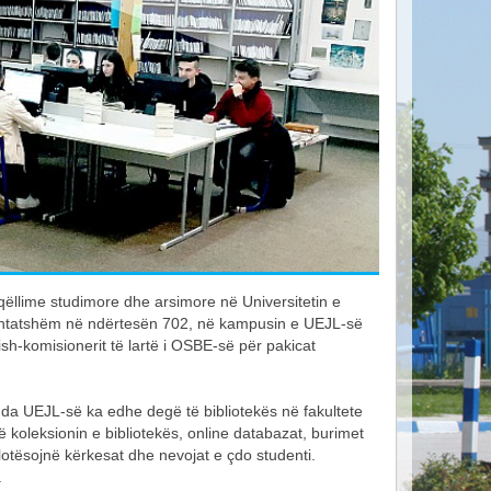
 qëllime studimore dhe arsimore në Universitetin e
rshtatshëm në ndërtesën 702, në kampusin e UEJL-së
sh-komisionerit të lartë i OSBE-së për pakicat
Brenda UEJL-së ka edhe degë të bibliotekës në fakultete
koleksionin e bibliotekës, online databazat, burimet
plotësojnë kërkesat dhe nevojat e çdo studenti.
u.