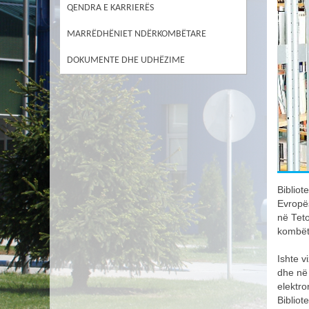
QENDRA E KARRIERËS
MARRËDHËNIET NDËRKOMBËTARE
DOKUMENTE DHE UDHËZIME
Bibliot
Evropë
në Teto
kombët
Ishte v
dhe në 
elektro
Bibliot