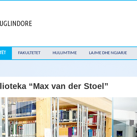
 JUGLINDORE
TËT
FAKULTETET
HULUMTIME
LAJME DHE NGJARJE
lioteka “Max van der Stoel”