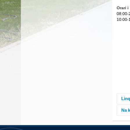
Orari 
08:00-
10:00-
Linq
Na k
Kata
Onli
Max 
Univ