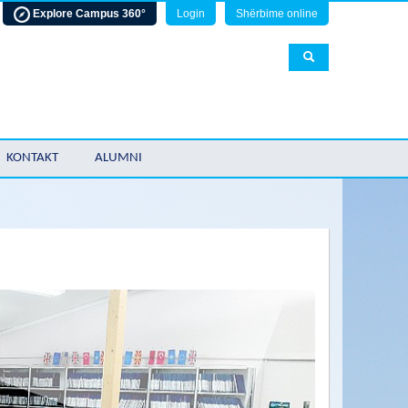
Explore Campus 360°
Login
Shërbime online
KONTAKT
ALUMNI