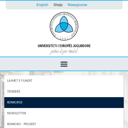
English
Shqip
Македонски
UNIVERSITETI I EVROPËS JUGLINDORE
jetëso dijen tënde!
LAJMET E FUNDIT
TENDERË
KONKURSE
NEWSLETTER
KONKURS - PROJEKT