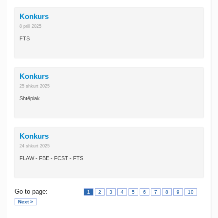
Konkurs
8 prill 2025
FTS
Konkurs
25 shkurt 2025
Shtëpiak
Konkurs
24 shkurt 2025
FLAW - FBE - FCST - FTS
Go to page:
1
2
3
4
5
6
7
8
9
10
Next >