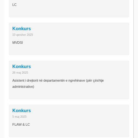
LC
Konkurs
10 qershor 2025
MVDSI
Konkurs
26 maj 2025
Asistent i drejtorit në departamentin e ngrehinave (për çështje
administrative)
Konkurs
5 maj 2025
FLAW & LC