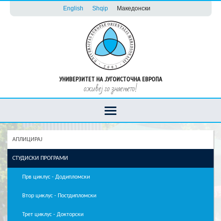
English
Shqip
Македонски
УНИВЕРЗИТЕТ НА ЈУГОИСТОЧНА ЕВРОПА
оживеј го знаењето!
АПЛИЦИРАЈ
СТУДИСКИ ПРОГРАМИ
Прв циклус - Додипломски
Втор циклус - Постдипломски
Трет циклус - Докторски