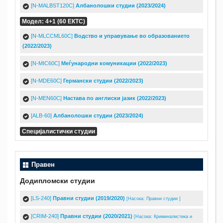
[N-MALBST120C]
Албанолошки студии (2023/2024)
Модел: 4+1 (60 ЕКТС)
[N-MLCCML60C]
Водство и управување во образованието
(2022/2023)
[N-MIC60C]
Mеѓународни комуникации (2022/2023)
[N-MDE60C]
Германски студии (2022/2023)
[N-MEN60C]
Настава по англиски јазик (2022/2023)
[ALB-60]
Албанолошки студии (2023/2024)
Специјалистички студии
Правен
Додипломски студии
[LS-240]
Правни студии (2019/2020)
[Насока: Правни студии ]
[CRIM-240]
Правни студии (2020/2021)
[Насока: Криминалистика и