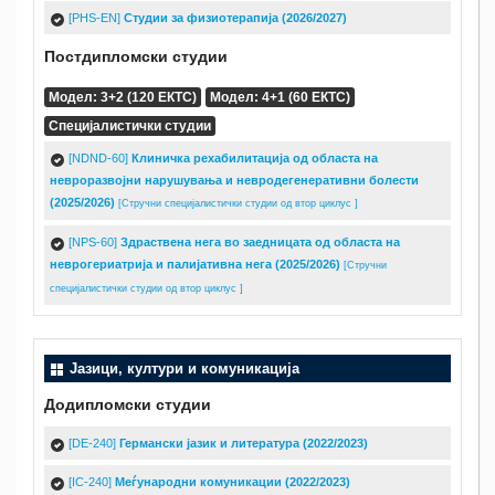
[PHS-EN]
Студии за физиотерапија (2026/2027)
Постдипломски студии
Модел: 3+2 (120 ЕКТС)
Модел: 4+1 (60 ЕКТС)
Специјалистички студии
[NDND-60]
Клиничка рехабилитација од областа на
невроразвојни нарушувања и невродегенеративни болести
(2025/2026)
[Стручни специјалистички студии од втор циклус ]
[NPS-60]
Здраствена нега во заедницата од областа на
неврогериатрија и палијативна нега (2025/2026)
[Стручни
специјалистички студии од втор циклус ]
Јазици, култури и комуникација
Додипломски студии
[DE-240]
Германски јазик и литература (2022/2023)
[IC-240]
Меѓународни комуникации (2022/2023)