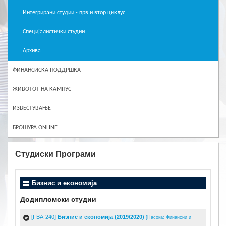
Интегрирани студии - прв и втор циклус
Специјалистички студии
Архива
ФИНАНСИСКА ПОДДРШКА
ЖИВОТОТ НА КАМПУС
ИЗВЕСТУВАЊЕ
БРОШУРА ONLINE
Студиски Програми
Бизнис и економија
Додипломски студии
[FBA-240]
Бизнис и економија (2019/2020)
[Насока: Финансии и