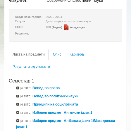
Факултет:
Современи Општествени Науки
Академска година:
2023 / 2024
Титула:
Дипломиран по политички науки
180
ЕКТС:
(3 години)
Aкредитација
Решение:
Листа на предмети
Опис
Кариера
Резултати од учењето
Семестар 1
Вовед во право
[6 ЕКТС]
Вовед во политички науки
[6 ЕКТС]
Принципи на социлогијата
[6 ЕКТС]
Изборен предмет Англиски јазик 1
[3 ЕКТС]
Изборен предмет Албански јазик 1/Македонски
[3 ЕКТС]
јазик 1