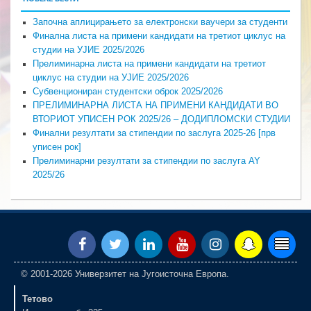
Започна аплицирањето за електронски ваучери за студенти
Финална листа на примени кандидати на третиот циклус на
студии на УЈИЕ 2025/2026
Прелиминарна листа на примени кандидати на третиот
циклус на студии на УЈИЕ 2025/2026
Субвенциониран студентски оброк 2025/2026
ПРЕЛИМИНАРНА ЛИСТА НА ПРИМЕНИ КАНДИДАТИ ВО
ВТОРИОТ УПИСЕН РОК 2025/26 – ДОДИПЛОМСКИ СТУДИИ
Финални резултати за стипендии по заслуга 2025-26 [прв
уписен рок]
Прелиминарни резултати за стипендии по заслуга AY
2025/26
© 2001-2026 Универзитет на Југоисточна Европа.
Тетово