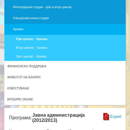
Интегрирани студии - прв и втор циклус
Специјалистички студии
Архива
Прв циклус - Архива
Втор циклус - Архива
Трет циклус - Архива
ФИНАНСИСКА ПОДДРШКА
ЖИВОТОТ НА КАМПУС
ИЗВЕСТУВАЊЕ
БРОШУРА ONLINE
Јавна администрација
Export
Програма:
(2012/2013)