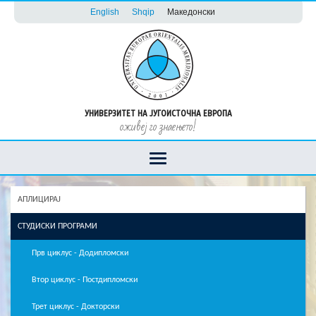
English
Shqip
Македонски
УНИВЕРЗИТЕТ НА ЈУГОИСТОЧНА ЕВРОПА
оживеј го знаењето!
АПЛИЦИРАЈ
СТУДИСКИ ПРОГРАМИ
Прв циклус - Додипломски
Втор циклус - Постдипломски
Трет циклус - Докторски