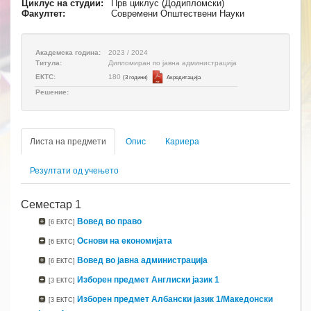
Циклус на студии:
Прв циклус (Додипломски)
Факултет:
Современи Општествени Науки
Академска година:
2023 / 2024
Титула:
Дипломиран по јавна администрација
180
ЕКТС:
(3 години)
Aкредитација
Решение:
Листа на предмети
Опис
Кариера
Резултати од учењето
Семестар 1
Вовед во право
[6 ЕКТС]
Основи на економијата
[6 ЕКТС]
Вовед во јавна администрација
[6 ЕКТС]
Изборен предмет Англиски јазик 1
[3 ЕКТС]
Изборен предмет Албански јазик 1/Македонски
[3 ЕКТС]