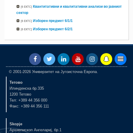
Квантитативни и квалитативни анализи во јавниот
[6 ЕКТС]
сектор
Изборен предмет 6/1/1
[6 ЕКТС]
Изборен предмет 6/2/1
[6 ЕКТС]
© 2001-2026 Универзитет на Југоисточна Европа.
Тетово
Илинденска бр.335
1200 Тетово
Тел: +389 44 356 000
Факс: +389 44 356 111
Skopje
Архиепископ Ангелариј, бр.1