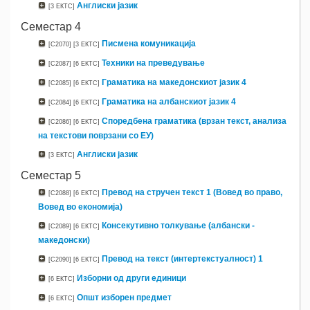
Англиски јазик
[3 ЕКТС]
Семестар 4
Писмена комуникација
[C2070]
[3 ЕКТС]
Техники на преведување
[C2087]
[6 ЕКТС]
Граматика на македонскиот јазик 4
[C2085]
[6 ЕКТС]
Граматика на албанскиот јазик 4
[C2084]
[6 ЕКТС]
Споредбена граматика (врзан текст, анализа
[C2086]
[6 ЕКТС]
на текстови поврзани со ЕУ)
Англиски јазик
[3 ЕКТС]
Семестар 5
Превод на стручен текст 1 (Вовед во право,
[C2088]
[6 ЕКТС]
Вовед во економија)
Консекутивно толкување (албански -
[C2089]
[6 ЕКТС]
македонски)
Превод на текст (интертекстуалност) 1
[C2090]
[6 ЕКТС]
Изборни од други единици
[6 ЕКТС]
Oпшт изборен предмет
[6 ЕКТС]