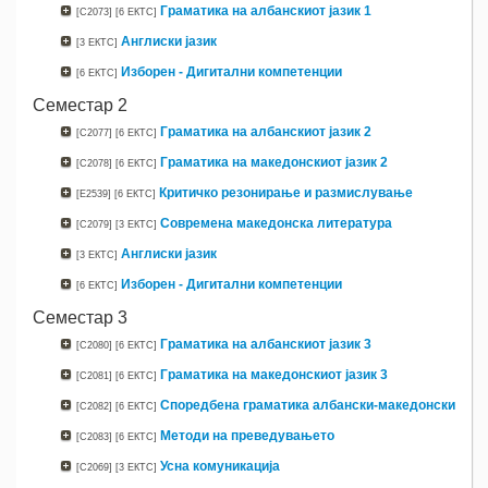
Граматика на албанскиот јазик 1
[C2073]
[6 ЕКТС]
Англиски јазик
[3 ЕКТС]
Изборен - Дигитални компетенции
[6 ЕКТС]
Семестар 2
Граматика на албанскиот јазик 2
[C2077]
[6 ЕКТС]
Граматика на македонскиот јазик 2
[C2078]
[6 ЕКТС]
Критичко резонирање и размислување
[E2539]
[6 ЕКТС]
Современа македонска литература
[C2079]
[3 ЕКТС]
Англиски јазик
[3 ЕКТС]
Изборен - Дигитални компетенции
[6 ЕКТС]
Семестар 3
Граматика на албанскиот јазик 3
[C2080]
[6 ЕКТС]
Граматика на македонскиот јазик 3
[C2081]
[6 ЕКТС]
Споредбена граматика албански-македонски
[C2082]
[6 ЕКТС]
Методи на преведувањето
[C2083]
[6 ЕКТС]
Усна комуникација
[C2069]
[3 ЕКТС]