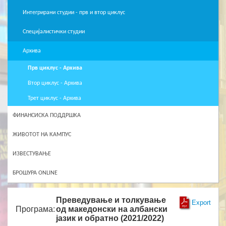
Интегрирани студии - прв и втор циклус
Специјалистички студии
Архива
Прв циклус - Архива
Втор циклус - Архива
Трет циклус - Архива
ФИНАНСИСКА ПОДДРШКА
ЖИВОТОТ НА КАМПУС
ИЗВЕСТУВАЊЕ
БРОШУРА ONLINE
Преведување и толкување
Export
Програма:
од македонски на албански
јазик и обратно (2021/2022)