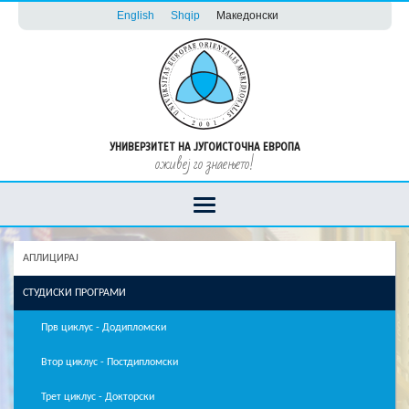
English
Shqip
Македонски
УНИВЕРЗИТЕТ НА ЈУГОИСТОЧНА ЕВРОПА
оживеј го знаењето!
АПЛИЦИРАЈ
СТУДИСКИ ПРОГРАМИ
Прв циклус - Додипломски
Втор циклус - Постдипломски
Трет циклус - Докторски