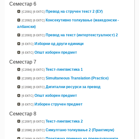
Семестар 6
Превод на стручен текст 2 (ЕУ)
[C2091]
[6 ЕКТС]
Консекутивно толкување (македонски -
[C2092]
[6 ЕКТС]
албански)
Превод на текст (интертекстуалност) 2
[C2093]
[6 ЕКТС]
Изборни од други единици
[6 ЕКТС]
Oпшт изборен предмет
[6 ЕКТС]
Семестар 7
Текст-лингвистика 1
[C2094]
[6 ЕКТС]
Simultaneous Translation (Practice)
[C2095]
[6 ЕКТС]
Дигитални ресурси за превод
[C2096]
[6 ЕКТС]
Oпшт изборен предмет
[6 ЕКТС]
Изборен стручен предмет
[6 ЕКТС]
Семестар 8
Текст-лингвистика 2
[C2097]
[6 ЕКТС]
Симултано толкување 2 (Практикум)
[C2098]
[6 ЕКТС]
Практична примена на преведувачките