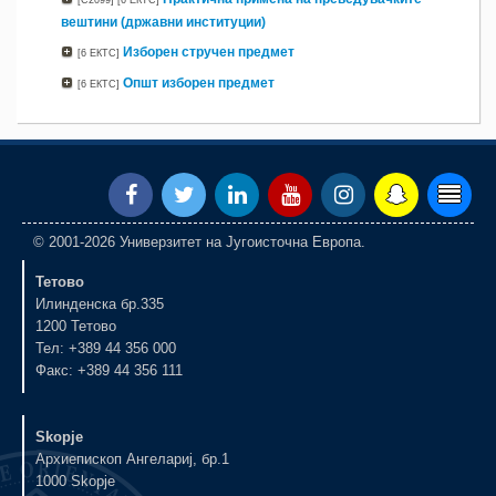
[C2099]
[6 ЕКТС]
вештини (државни институции)
Изборен стручен предмет
[6 ЕКТС]
Oпшт изборен предмет
[6 ЕКТС]
© 2001-2026 Универзитет на Југоисточна Европа.
Тетово
Илинденска бр.335
1200 Тетово
Тел: +389 44 356 000
Факс: +389 44 356 111
Skopje
Архиепископ Ангелариј, бр.1
1000 Skopje