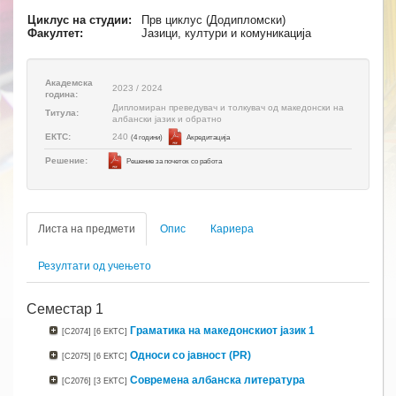
Циклус на студии:
Прв циклус (Додипломски)
Факултет:
Јазици, култури и комуникација
Академска
2023 / 2024
година:
Дипломиран преведувач и толкувач од македонски на
Титула:
албански јазик и обратно
240
ЕКТС:
(4 години)
Aкредитација
Решение:
Решение за почеток со работа
Листа на предмети
Опис
Кариера
Резултати од учењето
Семестар 1
Граматика на македонскиот јазик 1
[C2074]
[6 ЕКТС]
Односи со јавност (PR)
[C2075]
[6 ЕКТС]
Современа албанска литература
[C2076]
[3 ЕКТС]