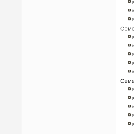
[
[
[
Семе
[
[
[
[
[
Семе
[
[
[
[
[