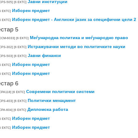
Јавни институции
EPS-505]
[6 ЕКТС]
Изборен предмет
6 ЕКТС]
Изборен предмет - Англиски јазик за специфични цели 2
6 ЕКТС]
стар 5
Меѓународна политика и меѓународно право
ECM-6033]
[6 ЕКТС]
Истражувачки методи во политичките науки
CPS-302]
[6 ЕКТС]
Јавни финанси
CPS-503]
[6 ЕКТС]
Изборен предмет
6 ЕКТС]
Изборен предмет
6 ЕКТС]
стар 6
Современи политички системи
CPA118]
[6 ЕКТС]
Политички менаџмент
CPS-403]
[6 ЕКТС]
Дипломска работа
CPA-604]
[6 ЕКТС]
Изборен предмет
6 ЕКТС]
Изборен предмет
6 ЕКТС]