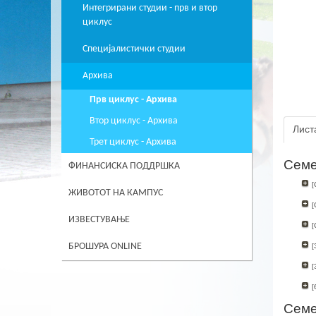
Интегрирани студии - прв и втор
циклус
Специјалистички студии
Архива
Прв циклус - Архива
Втор циклус - Архива
Лист
Трет циклус - Архива
Семе
ФИНАНСИСКА ПОДДРШКА
[
ЖИВОТОТ НА КАМПУС
[
ИЗВЕСТУВАЊЕ
[
БРОШУРА ONLINE
[
[
[
Семе