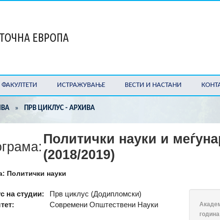
СТОЧНА ЕВРОПА
ФАКУЛТЕТИ
ИСТРАЖУВАЊЕ
ВЕСТИ И НАСТАНИ
КОНТ
ИВА
»
ПРВ ЦИКЛУС - АРХИВА
Политички науки и меѓун
грама:
(2018/2019)
а: Политички науки
с на студии:
Прв циклус (Додипломски)
тет:
Современи Општествени Науки
Акаде
година