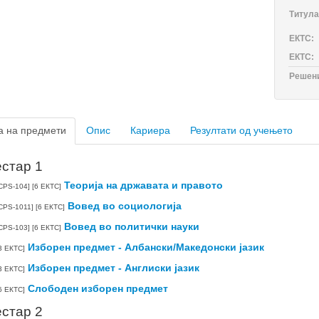
Титула
ЕКТС:
ЕКТС:
Решен
а на предмети
Опис
Кариера
Резултати од учењето
стар 1
Теорија на државата и правото
CPS-104]
[6 ЕКТС]
Вовед во социологија
CPS-1011]
[6 ЕКТС]
Вовед во политички науки
CPS-103]
[6 ЕКТС]
Изборен предмет - Албански/Mакедонски јазик
3 ЕКТС]
Изборен предмет - Англиски јазик
3 ЕКТС]
Слободен изборен предмет
6 ЕКТС]
стар 2