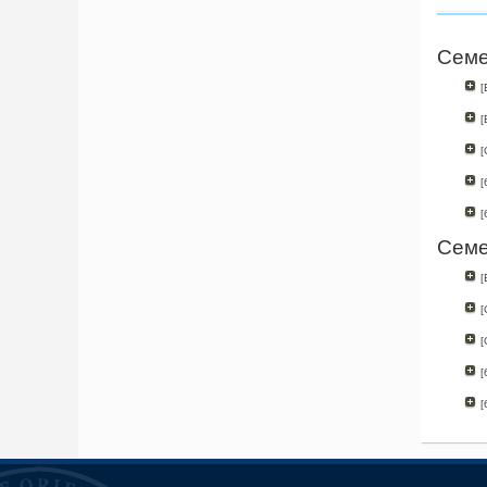
Семе
[
[
[
[
[
Семе
[
[
[
[
[