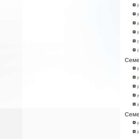
[
[
[
[
[
[
Семе
[
[
[
[
[
Семе
[
[