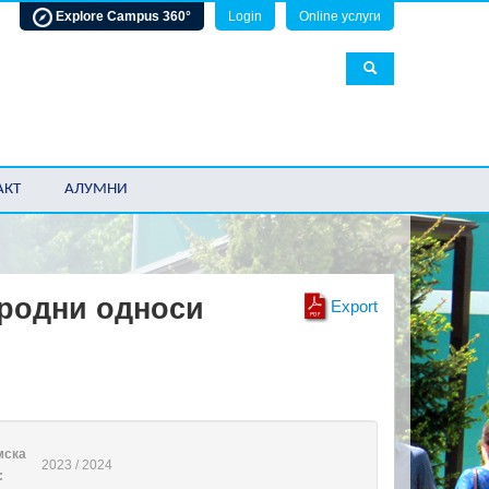
Explore Campus 360°
Login
Online услуги
АКТ
АЛУМНИ
ародни односи
Export
мска
2023 / 2024
: