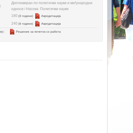
Дипломиран по политички науки и меѓународни
:
односи / Насока: Политички науки
180
(3 години)
Aкредитација
240
(4 години)
Aкредитација
ие:
Решение за почеток со работа