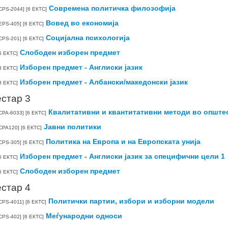
Современа политичка филозофија
CPS-2044]
[6 ЕКТС]
Вовед во економија
EPS-405]
[6 ЕКТС]
Социјална психологија
CPS-201]
[6 ЕКТС]
Слободен изборен предмет
6 ЕКТС]
Изборен предмет - Англиски јазик
3 ЕКТС]
Изборен предмет - Албански/македонски јазик
3 ЕКТС]
стар 3
Квалитативни и квантитативни методи во опште
CPA-6033]
[6 ЕКТС]
Јавни политики
CPA120]
[6 ЕКТС]
Политика на Европа и на Европската унија
CPS-305]
[6 ЕКТС]
Изборен предмет - Англиски јазик за специфични цели 1
6 ЕКТС]
Слободен изборен предмет
6 ЕКТС]
стар 4
Политички партии, избори и изборни модели
CPS-4011]
[6 ЕКТС]
Меѓународни односи
CPS-402]
[6 ЕКТС]