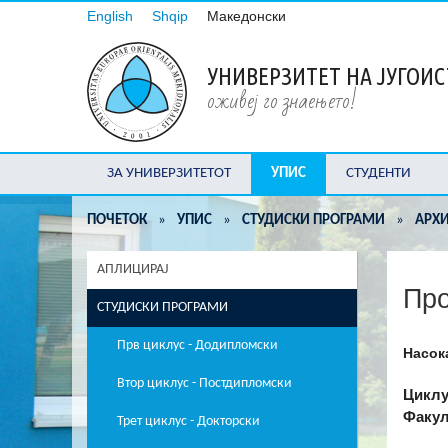
English
Shqip
Македонски
УНИВЕРЗИТЕТ НА ЈУГОИ
оживеј го знаењето!
ЗА УНИВЕРЗИТЕТОТ
УПИС
СТУДЕНТИ
ПОЧЕТОК
»
УПИС
»
СТУДИСКИ ПРОГРАМИ
»
АРХ
АПЛИЦИРАЈ
Про
СТУДИСКИ ПРОГРАМИ
Прв циклус - Додипломски
Насок
Втор циклус - Постдипломски
Циклу
Факул
Трет циклус - Докторски