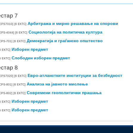
стар 7
Арбитража и мирно решавање на спорови
EPS7010]
[6 ЕКТС]
Социологија на политичка култура
EPS-4044]
[6 ЕКТС]
Демократија и граѓанско општество
CPS-701]
[6 ЕКТС]
Изборен предмет
6 ЕКТС]
Слободен изборен предмет
6 ЕКТС]
стар 8
Евро-атланстките институции за безбедност
EPS7020]
[6 ЕКТС]
Анализа на јавното мислење
CPS-801]
[6 ЕКТС]
Современи геополитички прашања
CPS-802]
[6 ЕКТС]
Изборен предмет
6 ЕКТС]
Изборен предмет
6 ЕКТС]