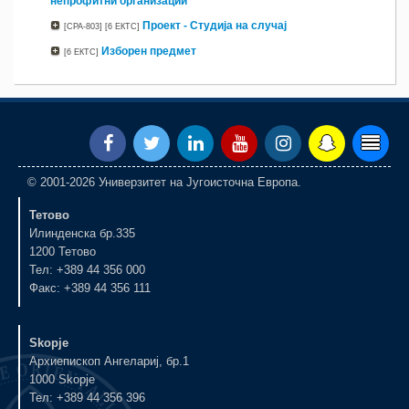
непрофитни организации
Проект - Студија на случај
[CPA-803]
[6 ЕКТС]
Изборен предмет
[6 ЕКТС]
© 2001-2026 Универзитет на Југоисточна Европа.
Тетово
Илинденска бр.335
1200 Тетово
Тел: +389 44 356 000
Факс: +389 44 356 111
Skopje
Архиепископ Ангелариј, бр.1
1000 Skopje
Тел: +389 44 356 396