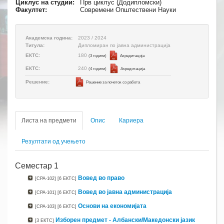
Циклус на студии:
Прв циклус (Додипломски)
Факултет:
Современи Општествени Науки
Академска година:
2023 / 2024
Титула:
Дипломиран по јавна администрација
180
ЕКТС:
(3 години)
Aкредитација
240
ЕКТС:
(4 години)
Aкредитација
Решение:
Решение за почеток со работа
Листа на предмети
Опис
Кариера
Резултати од учењето
Семестар 1
Вовед во право
[CPA-102]
[6 ЕКТС]
Вовед во јавна администрација
[CPA-101]
[6 ЕКТС]
Основи на економијата
[CPA-103]
[6 ЕКТС]
Изборен предмет - Албански/Mакедонски јазик
[3 ЕКТС]