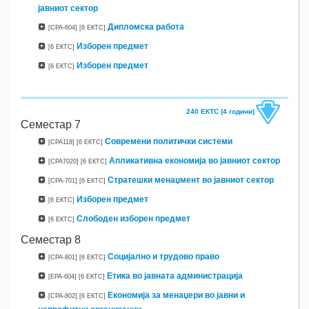
јавниот сектор
Дипломска работа
[CPA-604]
[6 ЕКТС]
Изборен предмет
[6 ЕКТС]
Изборен предмет
[6 ЕКТС]
240 ЕКТС (4 години)
Семестар 7
Современи политички системи
[CPA118]
[6 ЕКТС]
Апликативна економија во јавниот сектор
[CPA7020]
[6 ЕКТС]
Стратешки менаџмент во јавниот сектор
[CPA-701]
[6 ЕКТС]
Изборен предмет
[6 ЕКТС]
Слободен изборен предмет
[6 ЕКТС]
Семестар 8
Социјално и трудово право
[CPA-801]
[6 ЕКТС]
Етика во јавната администрација
[EPA-604]
[6 ЕКТС]
Економија за менаџери во јавни и
[CPA-802]
[6 ЕКТС]