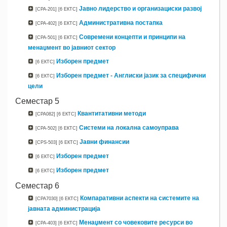
Јавно лидерство и организациски развој
[CPA-201]
[6 ЕКТС]
Административна постапка
[CPA-402]
[6 ЕКТС]
Современи концепти и принципи на
[CPA-501]
[6 ЕКТС]
менаџмент во јавниот сектор
Изборен предмет
[6 ЕКТС]
Изборен предмет - Англиски јазик за специфични
[6 ЕКТС]
цели
Семестар 5
Квантитативни методи
[CPA082]
[6 ЕКТС]
Системи на локална самоуправа
[CPA-502]
[6 ЕКТС]
Јавни финансии
[CPS-503]
[6 ЕКТС]
Изборен предмет
[6 ЕКТС]
Изборен предмет
[6 ЕКТС]
Семестар 6
Компаративни аспекти на системите на
[CPA7030]
[6 ЕКТС]
јавната администрација
Менаџмент со човековите ресурси во
[CPA-403]
[6 ЕКТС]