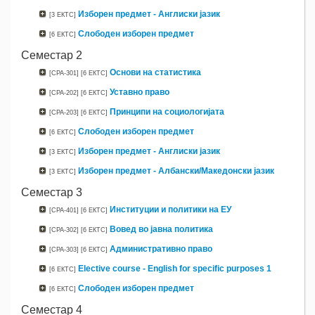
Изборен предмет - Англиски јазик
[3 ЕКТС]
Слободен изборен предмет
[6 ЕКТС]
Семестар 2
Основи на статистика
[CPA-301]
[6 ЕКТС]
Уставно право
[CPA-202]
[6 ЕКТС]
Принципи на социологијата
[CPA-203]
[6 ЕКТС]
Слободен изборен предмет
[6 ЕКТС]
Изборен предмет - Англиски јазик
[3 ЕКТС]
Изборен предмет - Албански/Mакедонски јазик
[3 ЕКТС]
Семестар 3
Институции и политики на ЕУ
[CPA-401]
[6 ЕКТС]
Вовед во јавна политика
[CPA-302]
[6 ЕКТС]
Административно право
[CPA-303]
[6 ЕКТС]
Elective course - English for specific purposes 1
[6 ЕКТС]
Слободен изборен предмет
[6 ЕКТС]
Семестар 4