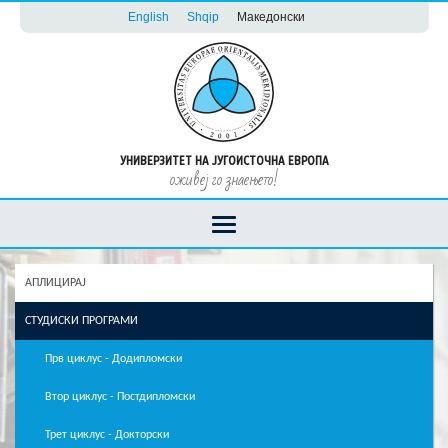
English
Shqip
Македонски
УНИВЕРЗИТЕТ НА ЈУГОИСТОЧНА ЕВРОПА
оживеј го знаењето!
АПЛИЦИРАЈ
СТУДИСКИ ПРОГРАМИ
Прв циклус - Додипломски
Втор циклус - Постдипломски
Трет циклус - Докторски