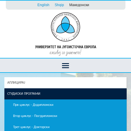
English
Shqip
Македонски
УНИВЕРЗИТЕТ НА ЈУГОИСТОЧНА ЕВРОПА
оживеј го знаењето!
АПЛИЦИРАЈ
СТУДИСКИ ПРОГРАМИ
Прв циклус - Додипломски
Втор циклус - Постдипломски
Трет циклус - Докторски