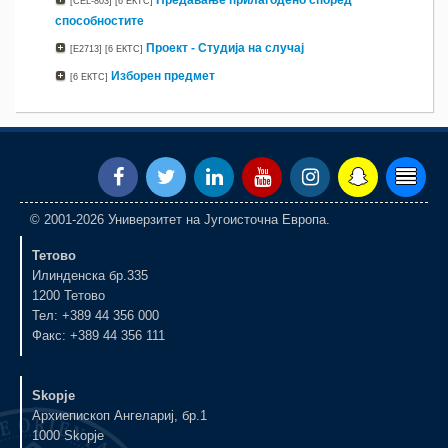
Предавање прилагодено според
[CEL-803]
[6 ЕКТС]
способностите
Проект - Студија на случај
[E2713]
[6 ЕКТС]
Изборен предмет
[6 ЕКТС]
© 2001-2026 Универзитет на Југоисточна Европа.
Тетово
Илинденска бр.335
1200 Тетово
Тел: +389 44 356 000
Факс: +389 44 356 111
Skopje
Архиепископ Ангелариј, бр.1
1000 Skopje