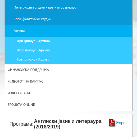
Интегрирани студии - прв и втор циклус
Специјалистички студии
Архива
Прв циклус - Архива
Втор циклус - Архива
Трет циклус - Архива
ФИНАНСИСКА ПОДДРШКА
ЖИВОТОТ НА КАМПУС
ИЗВЕСТУВАЊЕ
БРОШУРА ONLINE
Англиски јазик и литераура
Export
Програма:
(2018/2019)