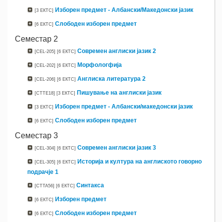
Изборен предмет - Албански/Mакедонски јазик
[3 ЕКТС]
Слободен изборен предмет
[6 ЕКТС]
Семестар 2
Современ англиски јазик 2
[CEL-205]
[6 ЕКТС]
Морфологфија
[CEL-202]
[6 ЕКТС]
Англиска литература 2
[CEL-206]
[6 ЕКТС]
Пишување на англиски јазик
[CTTE18]
[3 ЕКТС]
Изборен предмет - Албански/македонски јазик
[3 ЕКТС]
Слободен изборен предмет
[6 ЕКТС]
Семестар 3
Современ англиски јазик 3
[CEL-304]
[6 ЕКТС]
Историја и култура на англиското говорно
[CEL-305]
[6 ЕКТС]
подрачје 1
Синтакса
[CTTA56]
[6 ЕКТС]
Изборен предмет
[6 ЕКТС]
Слободен изборен предмет
[6 ЕКТС]