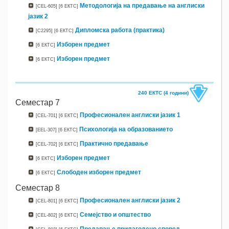
Методологија на предавање на англиски
[CEL-605]
[6 ЕКТС]
јазик 2
Дипломска работа (практика)
[C2295]
[6 ЕКТС]
Изборен предмет
[6 ЕКТС]
Изборен предмет
[6 ЕКТС]
240 ЕКТС (4 години)
Семестар 7
Професионален англиски јазик 1
[CEL-701]
[6 ЕКТС]
Психологија на образованието
[EEL-307]
[6 ЕКТС]
Практично предавање
[CEL-702]
[6 ЕКТС]
Изборен предмет
[6 ЕКТС]
Слободен изборен предмет
[6 ЕКТС]
Семестар 8
Професионален англиски јазик 2
[CEL-801]
[6 ЕКТС]
Семејство и општество
[CEL-802]
[6 ЕКТС]