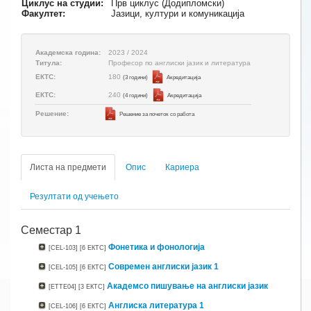
Циклус на студии:
Прв циклус (Додипломски)
Факултет:
Јазици, култури и комуникација
Академска година:
2023 / 2024
Титула:
Професор по англиски јазик и литература
180
ЕКТС:
(3 години)
Aкредитација
240
ЕКТС:
(4 години)
Aкредитација
Решение:
Решение за почеток со работа
Листа на предмети
Опис
Кариера
Резултати од учењето
Семестар 1
Фонетика и фонологија
[CEL-103]
[6 ЕКТС]
Современ англиски јазик 1
[CEL-105]
[6 ЕКТС]
Академсо пишување на англиски јазик
[ETTE04]
[3 ЕКТС]
Англиска литература 1
[CEL-106]
[6 ЕКТС]