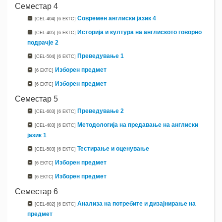
Семестар 4
Современ англиски јазик 4
[CEL-404]
[6 ЕКТС]
Историја и култура на англиското говорно
[CEL-405]
[6 ЕКТС]
подрачје 2
Преведување 1
[CEL-504]
[6 ЕКТС]
Изборен предмет
[6 ЕКТС]
Изборен предмет
[6 ЕКТС]
Семестар 5
Преведување 2
[CEL-603]
[6 ЕКТС]
Методологија на предавање на англиски
[CEL-403]
[6 ЕКТС]
јазик 1
Тестирање и оценување
[CEL-503]
[6 ЕКТС]
Изборен предмет
[6 ЕКТС]
Изборен предмет
[6 ЕКТС]
Семестар 6
Анализа на потребите и дизајнирање на
[CEL-602]
[6 ЕКТС]
предмет