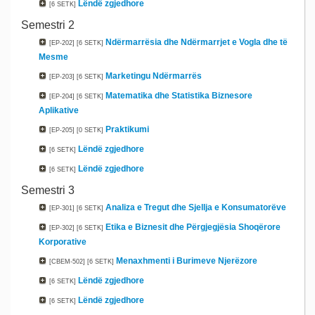
Lëndë zgjedhore
[6 SETK]
Semestri 2
Ndërmarrësia dhe Ndërmarrjet e Vogla dhe të
[EP-202]
[6 SETK]
Mesme
Marketingu Ndërmarrës
[EP-203]
[6 SETK]
Matematika dhe Statistika Biznesore
[EP-204]
[6 SETK]
Aplikative
Praktikumi
[EP-205]
[0 SETK]
Lëndë zgjedhore
[6 SETK]
Lëndë zgjedhore
[6 SETK]
Semestri 3
Analiza e Tregut dhe Sjellja e Konsumatorëve
[EP-301]
[6 SETK]
Etika e Biznesit dhe Përgjegjësia Shoqërore
[EP-302]
[6 SETK]
Korporative
Menaxhmenti i Burimeve Njerëzore
[CBEM-502]
[6 SETK]
Lëndë zgjedhore
[6 SETK]
Lëndë zgjedhore
[6 SETK]