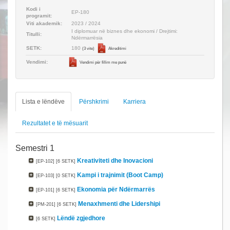
Kodi i
EP-180
programit:
Viti akademik:
2023 / 2024
I diplomuar në biznes dhe ekonomi / Drejtimi:
Titulli:
Ndërmarrësia
180
SETK:
(3 vite)
Akreditimi
Vendimi:
Vendimi për fillim me punë
Lista e lëndëve
Përshkrimi
Karriera
Rezultatet e të mësuarit
Semestri 1
Kreativiteti dhe Inovacioni
[EP-102]
[6 SETK]
Kampi i trajnimit (Boot Camp)
[EP-103]
[0 SETK]
Ekonomia për Ndërmarrës
[EP-101]
[6 SETK]
Menaxhmenti dhe Lidershipi
[PM-201]
[6 SETK]
Lëndë zgjedhore
[6 SETK]