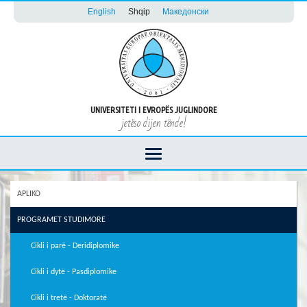
English
Shqip
Македонски
UNIVERSITETI I EVROPËS JUGLINDORE
jetëso dijen tënde!
APLIKO
PROGRAMET STUDIMORE
Cikli i parë - Deridiplomike
Cikli i dytë - Pasdiplomike
Cikli i tretë - Doktoratë