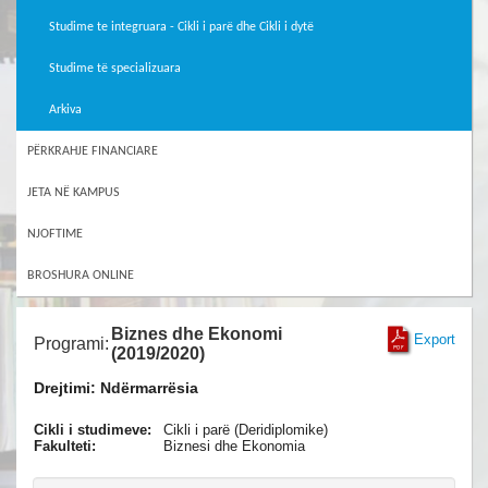
Studime te integruara - Cikli i parë dhe Cikli i dytë
Studime të specializuara
Arkiva
PËRKRAHJE FINANCIARE
JETA NË KAMPUS
NJOFTIME
BROSHURA ONLINE
Biznes dhe Ekonomi
Export
Programi:
(2019/2020)
Drejtimi: Ndërmarrësia
Cikli i studimeve:
Cikli i parë (Deridiplomike)
Fakulteti:
Biznesi dhe Ekonomia