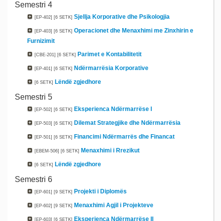
Semestri 4
Sjellja Korporative dhe Psikologjia
[EP-402]
[6 SETK]
Operacionet dhe Menaxhimi me Zinxhirin e
[EP-403]
[6 SETK]
Furnizimit
Parimet e Kontabilitetit
[CBE-201]
[6 SETK]
Ndërmarrësia Korporative
[EP-401]
[6 SETK]
Lëndë zgjedhore
[6 SETK]
Semestri 5
Eksperienca Ndërmarrëse I
[EP-502]
[6 SETK]
Dilemat Strategjike dhe Ndërmarrësia
[EP-503]
[6 SETK]
Financimi Ndërmarrës dhe Financat
[EP-501]
[6 SETK]
Menaxhimi i Rrezikut
[EBEM-506]
[6 SETK]
Lëndë zgjedhore
[6 SETK]
Semestri 6
Projekti i Diplomës
[EP-601]
[9 SETK]
Menaxhimi Agjil i Projekteve
[EP-602]
[9 SETK]
Eksperienca Ndërmarrëse II
[EP-603]
[6 SETK]