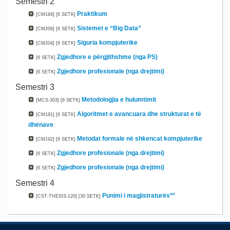
Semestri 2
Praktikum
[CM194]
[6 SETK]
Sistemet e “Big Data”
[CM209]
[6 SETK]
Siguria kompjuterike
[CM204]
[6 SETK]
Zgjedhore e përgjithshme (nga PS)
[6 SETK]
Zgjedhore profesionale (nga drejtimi)
[6 SETK]
Semestri 3
Metodologjia e hulumtimit
[MCS-303]
[6 SETK]
Algoritmet e avancuara dhe strukturat e të
[CM191]
[6 SETK]
dhënave
Metodat formale në shkencat kompjuterike
[CM192]
[6 SETK]
Zgjedhore profesionale (nga drejtimi)
[6 SETK]
Zgjedhore profesionale (nga drejtimi)
[6 SETK]
Semestri 4
Punimi i magjistraturës**
[CST-THESIS-120]
[30 SETK]