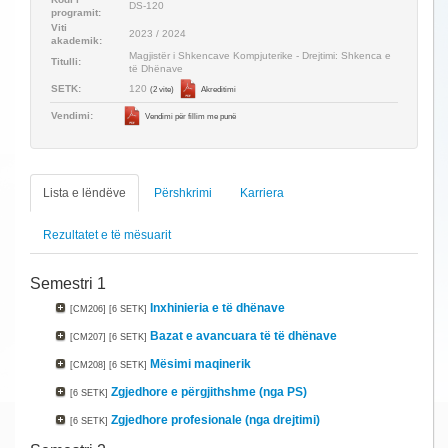
DS-120
programit:
Viti
2023 / 2024
akademik:
Magjistër i Shkencave Kompjuterike - Drejtimi: Shkenca e
Titulli:
të Dhënave
120
SETK:
(2 vite)
Akreditimi
Vendimi:
Vendimi për fillim me punë
Lista e lëndëve
Përshkrimi
Karriera
Rezultatet e të mësuarit
Semestri 1
Inxhinieria e të dhënave
[CM206]
[6 SETK]
Bazat e avancuara të të dhënave
[CM207]
[6 SETK]
Mësimi maqinerik
[CM208]
[6 SETK]
Zgjedhore e përgjithshme (nga PS)
[6 SETK]
Zgjedhore profesionale (nga drejtimi)
[6 SETK]