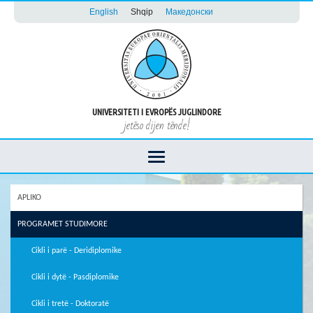
English
Shqip
Македонски
UNIVERSITETI I EVROPËS JUGLINDORE
jetëso dijen tënde!
APLIKO
PROGRAMET STUDIMORE
Cikli i parë - Deridiplomike
Cikli i dytë - Pasdiplomike
Cikli i tretë - Doktoratë