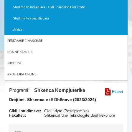
Studime te integruara - Cikli i parë dhe Cikli i dytë
Studime të specializuara
Arkiva
PËRKRAHJE FINANCIARE
JETA NË KAMPUS
NJOFTIME
BROSHURA ONLINE
Programi:
Shkenca Kompjuterike
Export
Drejtimi: Shkenca e të Dhënave (2023/2024)
Cikli i studimeve:
Cikli i dytë (Pasdiplomike)
Fakulteti:
Shkencat dhe Teknologjitë Bashkëkohore
Kodi i