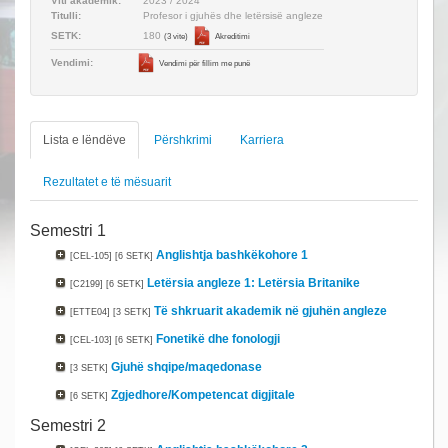
Viti akademik:
2023 / 2024
Titulli:
Profesor i gjuhës dhe letërsisë angleze
180
SETK:
(3 vite)
Akreditimi
Vendimi:
Vendimi për fillim me punë
Lista e lëndëve
Përshkrimi
Karriera
Rezultatet e të mësuarit
Semestri 1
Anglishtja bashkëkohore 1
[CEL-105]
[6 SETK]
Letërsia angleze 1: Letërsia Britanike
[C2199]
[6 SETK]
Të shkruarit akademik në gjuhën angleze
[ETTE04]
[3 SETK]
Fonetikë dhe fonologji
[CEL-103]
[6 SETK]
Gjuhë shqipe/maqedonase
[3 SETK]
Zgjedhore/Kompetencat digjitale
[6 SETK]
Semestri 2