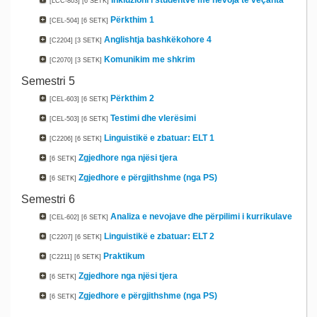
Inkluzioni i studentve me nevoja të veçanta
[LCC-803]
[6 SETK]
Përkthim 1
[CEL-504]
[6 SETK]
Anglishtja bashkëkohore 4
[C2204]
[3 SETK]
Komunikim me shkrim
[C2070]
[3 SETK]
Semestri 5
Përkthim 2
[CEL-603]
[6 SETK]
Testimi dhe vlerësimi
[CEL-503]
[6 SETK]
Linguistikë e zbatuar: ELT 1
[C2206]
[6 SETK]
Zgjedhore nga njësi tjera
[6 SETK]
Zgjedhore e përgjithshme (nga PS)
[6 SETK]
Semestri 6
Analiza e nevojave dhe përpilimi i kurrikulave
[CEL-602]
[6 SETK]
Linguistikë e zbatuar: ELT 2
[C2207]
[6 SETK]
Praktikum
[C2211]
[6 SETK]
Zgjedhore nga njësi tjera
[6 SETK]
Zgjedhore e përgjithshme (nga PS)
[6 SETK]