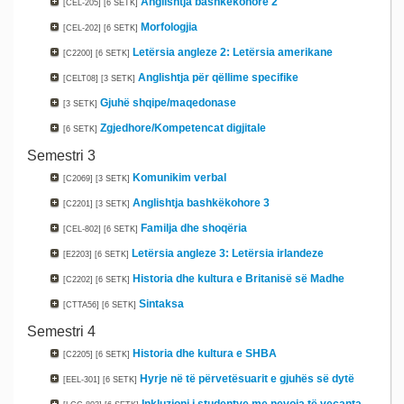
Anglishtja bashkëkohore 2
[CEL-205]
[6 SETK]
Morfologjia
[CEL-202]
[6 SETK]
Letërsia angleze 2: Letërsia amerikane
[C2200]
[6 SETK]
Anglishtja për qëllime specifike
[CELT08]
[3 SETK]
Gjuhë shqipe/maqedonase
[3 SETK]
Zgjedhore/Kompetencat digjitale
[6 SETK]
Semestri 3
Komunikim verbal
[C2069]
[3 SETK]
Anglishtja bashkëkohore 3
[C2201]
[3 SETK]
Familja dhe shoqëria
[CEL-802]
[6 SETK]
Letërsia angleze 3: Letërsia irlandeze
[E2203]
[6 SETK]
Historia dhe kultura e Britanisë së Madhe
[C2202]
[6 SETK]
Sintaksa
[CTTA56]
[6 SETK]
Semestri 4
Historia dhe kultura e SHBA
[C2205]
[6 SETK]
Hyrje në të përvetësuarit e gjuhës së dytë
[EEL-301]
[6 SETK]