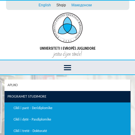
English
Shqip
Македонски
UNIVERSITETI I EVROPËS JUGLINDORE
jetëso dijen tënde!
APLIKO
PROGRAMET STUDIMORE
Cikli i parë - Deridiplomike
Cikli i dytë - Pasdiplomike
Cikli i tretë - Doktoratë