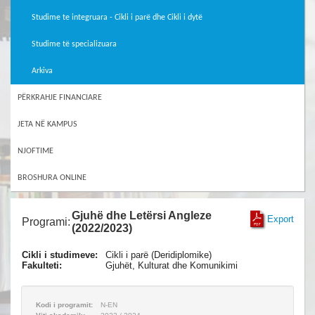
Studime te integruara - Cikli i parë dhe Cikli i dytë
Studime të specializuara
Arkiva
PËRKRAHJE FINANCIARE
JETA NË KAMPUS
NJOFTIME
BROSHURA ONLINE
Gjuhë dhe Letërsi Angleze
Export
Programi:
(2022/2023)
Cikli i studimeve:
Cikli i parë (Deridiplomike)
Fakulteti:
Gjuhët, Kulturat dhe Komunikimi
Kodi i programit:
N-EN