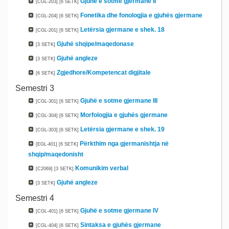
Gjuhë e sotme gjermane II
[CGL-203]
[6 SETK]
Fonetika dhe fonologjia e gjuhës gjermane
[CGL-204]
[6 SETK]
Letërsia gjermane e shek. 18
[CGL-201]
[6 SETK]
Gjuhë shqipe/maqedonase
[3 SETK]
Gjuhë angleze
[3 SETK]
Zgjedhore/Kompetencat digjitale
[6 SETK]
Semestri 3
Gjuhë e sotme gjermane III
[CGL-301]
[6 SETK]
Morfologjia e gjuhës gjermane
[CGL-304]
[6 SETK]
Letërsia gjermane e shek. 19
[CGL-303]
[6 SETK]
Përkthim nga gjermanishtja në
[EGL-401]
[6 SETK]
shqip/maqedonisht
Komunikim verbal
[C2069]
[3 SETK]
Gjuhë angleze
[3 SETK]
Semestri 4
Gjuhë e sotme gjermane IV
[CGL-401]
[6 SETK]
Sintaksa e gjuhës gjermane
[CGL-404]
[6 SETK]