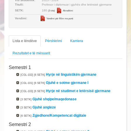
Viti akademik:
2023 / 2024
Titulli:
Profesor i diplomuar i gjuhës dhe letërsisë gjermane
180
SETK:
(3 vite)
Akreditimi
Vendimi:
Vendimi për fillim me punë
Lista e lëndëve
Përshkrimi
Karriera
Rezultatet e të mësuarit
Semestri 1
Hyrje në linguistikën gjermane
[CGL-102]
[6 SETK]
Gjuhë e sotme gjermane I
[CGL-101]
[6 SETK]
Hyrje në studimet e letërsisë gjermane
[CGL-103]
[6 SETK]
Gjuhë shqipe/maqedonase
[3 SETK]
Gjuhë angleze
[3 SETK]
Zgjedhore/Kompetencat digjitale
[6 SETK]
Semestri 2