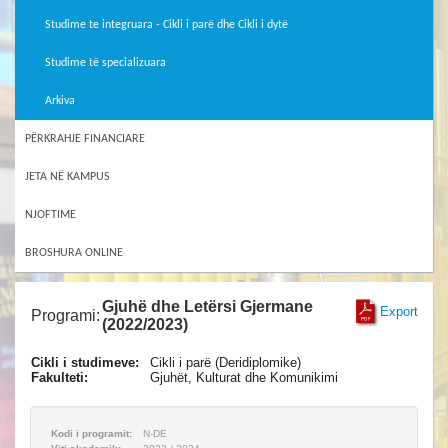
Studime te integruara - Cikli i parë dhe Cikli i dytë
Studime të specializuara
Arkiva
PËRKRAHJE FINANCIARE
JETA NË KAMPUS
NJOFTIME
BROSHURA ONLINE
Gjuhë dhe Letërsi Gjermane
Export
Programi:
(2022/2023)
Cikli i studimeve:
Cikli i parë (Deridiplomike)
Fakulteti:
Gjuhët, Kulturat dhe Komunikimi
Kodi i programit:
N-DE