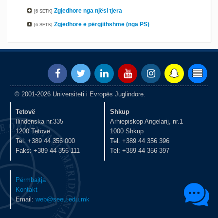
Zgjedhore nga njësi tjera
[6 SETK]
Zgjedhore e përgjithshme (nga PS)
[6 SETK]
© 2001-2026 Universiteti i Evropës Juglindore.
Tetovë
Shkup
Ilindenska nr.335
Arhiepiskop Angelarij, nr.1
1200 Tetovë
1000 Shkup
Tel: +389 44 356 000
Tel: +389 44 356 396
Faks: +389 44 356 111
Tel: +389 44 356 397
Përmbajtja
Kontakt
Email:
web@seeu.edu.mk