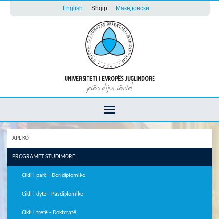
English
Shqip
Македонски
UNIVERSITETI I EVROPËS JUGLINDORE
jetëso dijen tënde!
APLIKO
PROGRAMET STUDIMORE
Cikli i parë - Deridiplomike
Cikli i dytë - Pasdiplomike
Cikli i tretë - Doktoratë