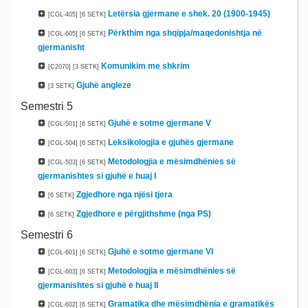
Letërsia gjermane e shek. 20 (1900-1945)
[CGL-405]
[6 SETK]
Përkthim nga shqipja/maqedonishtja në
[CGL-605]
[6 SETK]
gjermanisht
Komunikim me shkrim
[C2070]
[3 SETK]
Gjuhë angleze
[3 SETK]
Semestri 5
Gjuhë e sotme gjermane V
[CGL-501]
[6 SETK]
Leksikologjia e gjuhës gjermane
[CGL-504]
[6 SETK]
Metodologjia e mësimdhënies së
[CGL-503]
[6 SETK]
gjermanishtes si gjuhë e huaj I
Zgjedhore nga njësi tjera
[6 SETK]
Zgjedhore e përgjithshme (nga PS)
[6 SETK]
Semestri 6
Gjuhë e sotme gjermane VI
[CGL-601]
[6 SETK]
Metodologjia e mësimdhënies së
[CGL-603]
[6 SETK]
gjermanishtes si gjuhë e huaj II
Gramatika dhe mësimdhënia e gramatikës
[CGL-602]
[6 SETK]