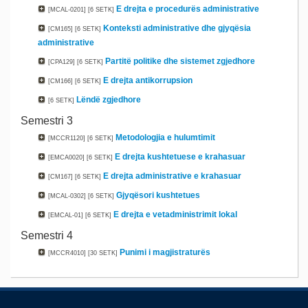
E drejta e procedurës administrative
[MCAL-0201]
[6 SETK]
Konteksti administrative dhe gjyqësia
[CM165]
[6 SETK]
administrative
Partitë politike dhe sistemet zgjedhore
[CPA129]
[6 SETK]
E drejta antikorrupsion
[CM166]
[6 SETK]
Lëndë zgjedhore
[6 SETK]
Semestri 3
Metodologjia e hulumtimit
[MCCR1120]
[6 SETK]
E drejta kushtetuese e krahasuar
[EMCA0020]
[6 SETK]
E drejta administrative e krahasuar
[CM167]
[6 SETK]
Gjyqësori kushtetues
[MCAL-0302]
[6 SETK]
E drejta e vetadministrimit lokal
[EMCAL-01]
[6 SETK]
Semestri 4
Punimi i magjistraturës
[MCCR4010]
[30 SETK]