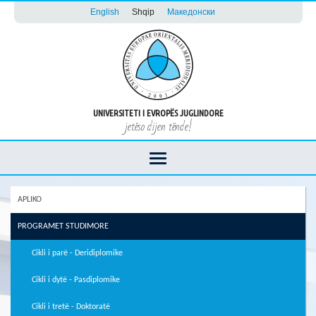
English
Shqip
Македонски
UNIVERSITETI I EVROPËS JUGLINDORE
jetëso dijen tënde!
APLIKO
PROGRAMET STUDIMORE
Cikli i parë - Deridiplomike
Cikli i dytë - Pasdiplomike
Cikli i tretë - Doktoratë