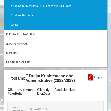
Studime te integruara - Cikli i parë dhe Cikli i dytë
Studime të specializuara
Arkiva
PËRKRAHJE FINANCIARE
JETA NË KAMPUS
NJOFTIME
BROSHURA ONLINE
E Drejta Kushtetuese dhe
Export
Programi:
Administrative (2022/2023)
Cikli i studimeve:
Cikli i dytë (Pasdiplomike)
Fakulteti:
Drejtësia
Kodi i
N-LAWCAL120C
programit: