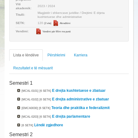
Viti
2023 / 2024
akademik:
Magjistër i shkencave juridike / Drejtimi: E drjeta
Titulli:
kushtetuese dhe administrative
120
SETK:
(2 vite)
Akreditimi
Vendimi:
Vendimi për fillim me punë
Lista e lëndëve
Përshkrimi
Karriera
Rezultatet e të mësuarit
Semestri 1
E drejta kushtetuese e zbatuar
[MCAL-0101]
[6 SETK]
E drejta administrative e zbatuar
[MCAL-0102]
[6 SETK]
Teoria dhe praktika e federalizmit
[EMCA0030]
[6 SETK]
E drejta parlamentare
[MCAL-0203]
[6 SETK]
Lëndë zgjedhore
[6 SETK]
Semestri 2