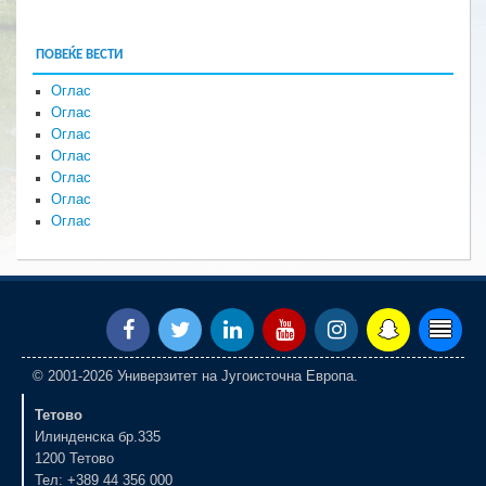
ПОВЕЌЕ ВЕСТИ
Оглас
Оглас
Оглас
Оглас
Оглас
Оглас
Оглас
© 2001-2026 Универзитет на Југоисточна Европа.
Тетово
Илинденска бр.335
1200 Тетово
Тел: +389 44 356 000