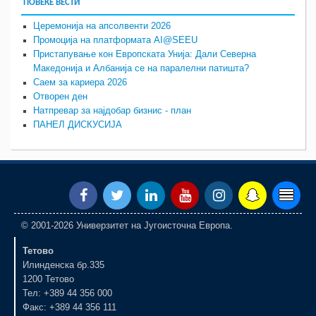
ПОВЕЌЕ ВЕСТИ
Церемонија на апсолвенти 2026
Промоција на платформата AI@SEEU
Пристапување кон Европската Унија: Дали Северна
Македонија и Албанија се на паралелни патишта?
Саем за кариера 2026
Отворен ден
Натпревар за најдобар бизнис - план
ПАНЕЛ ДИСКУСИЈА
© 2001-2026 Универзитет на Југоисточна Европа.
Тетово
Илинденска бр.335
1200 Тетово
Тел: +389 44 356 000
Факс: +389 44 356 111